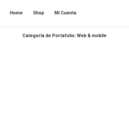
Home
Shop
Mi Cuenta
Categoría de Portafolio: Web & mobile
Draw & play
Print design
,
Web & mobile
Purus creative – dolor amet sem nibh mattis in varius egestas.
Food delivery