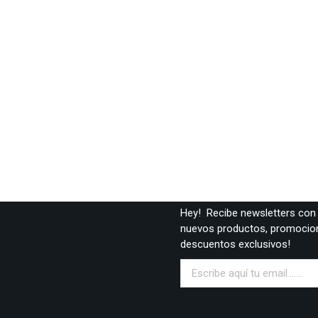
Print design
,
Web & mobile
lavrida from amet – lorem glavrida nullam porta nulla non arcu lore
Tattoo studio
Print design
,
Web & mobile
Donec dignissim gravida posuere sagittis dolor.
Hey! Recibe newsletters con 
nuevos productos, promocio
descuentos exclusivos!